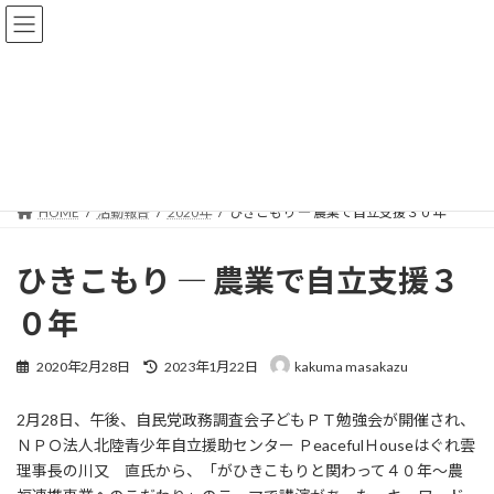
コ
ナ
ン
ビ
テ
ゲ
ン
ー
ツ
シ
へ
ョ
活動報告
ス
ン
キ
に
ッ
移
プ
動
HOME
活動報告
2020年
ひきこもり ― 農業で自立支援３０年
ひきこもり ― 農業で自立支援３
０年
最
2020年2月28日
2023年1月22日
kakuma masakazu
終
更
2月28日、午後、自民党政務調査会子どもＰＴ勉強会が開催され、
新
日
ＮＰＯ法人北陸青少年自立援助センター ＰeacefulＨouseはぐれ雲
時
理事長の川又 直氏から、「がひきこもりと関わって４０年～農
: