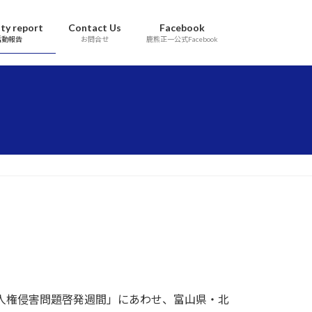
ity report
Contact Us
Facebook
活動報告
お問合せ
鹿熊正一公式Facebook
鮮人権侵害問題啓発週間」にあわせ、富山県・北