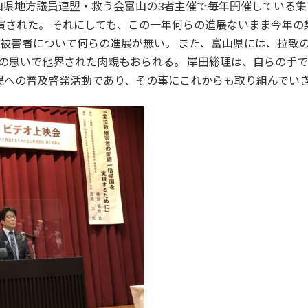
県地方議員連盟・救う会富山の3者主催で毎年開催している集
された。 それにしても、この一年何らの進展ないまま今年の集い
致被害者について何らの進展が無い。 また、富山県には、拉致の
の思いで他界された肉親もおられる。 岸田総理は、自らの手
民への普及啓発活動であり、その事にこれからも取り組んでい