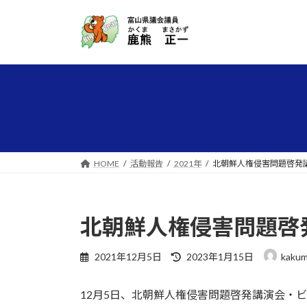
コ
ナ
ン
ビ
テ
ゲ
ン
ー
ツ
シ
へ
ョ
ス
ン
キ
に
ッ
移
プ
動
HOME
活動報告
2021年
北朝鮮人権侵害問題啓発
北朝鮮人権侵害問題啓
最
2021年12月5日
2023年1月15日
kakum
終
更
12月5日、北朝鮮人権侵害問題啓発講演会・ビ
新