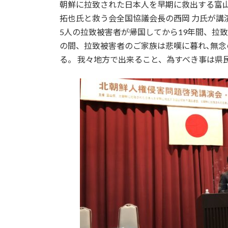
日
朝鮮に拉致された日本人を早期に救出する富山
時
拓也氏と救う会全国協議会長の西岡 力氏が講演
:
5人の拉致被害者が帰国してから19年間、拉
の間、拉致被害者のご家族は悲嘆に暮れ､無念
る。 我々地方で出来ること、為すべき事は県