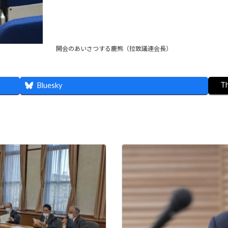
開会のあいさつする鹿熊（拉致議連会長）
T
Bluesky