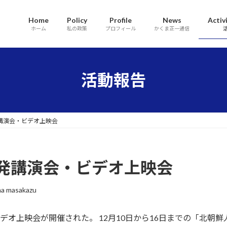
Home
Policy
Profile
News
Activ
ホーム
私の政策
プロフィール
かくま正一通信
活動報告
講演会・ビデオ上映会
発講演会・ビデオ上映会
a masakazu
デオ上映会が開催された。 12月10日から16日までの「北朝