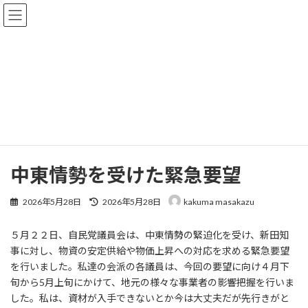
コ
ナ
ン
ビ
テ
ゲ
ン
ー
ツ
シ
へ
ョ
活動報告
ス
ン
キ
に
ッ
移
プ
動
HOME
活動報告
未分類
中東情勢を受けた緊急要望
中東情勢を受けた緊急要望
最
2026年5月28日
2026年5月28日
kakuma masakazu
終
更
５月２２日、自民党議員会は、中東情勢の緊迫化を受け、新田知
新
日
事に対し、物資の安定供給や物価上昇への対応を求める緊急要望
時
を行いました。私達の会派の各議員は、今回の要望に向け４月下
:
旬から5月上旬にかけて、地元の様々な事業者の影響把握を行いま
した。私は、資材が入手できないとか今は大丈夫だが先行きがと