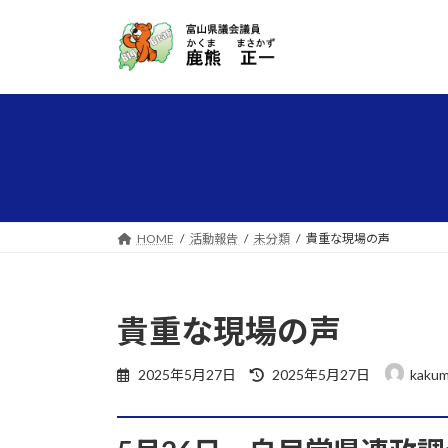
コ
ナ
ン
ビ
テ
ゲ
ン
ー
ツ
シ
へ
ョ
ス
ン
キ
に
ッ
移
プ
動
HOME
活動報告
未分類
貴重な現場の声
貴重な現場の声
最
2025年5月27日
2025年5月27日
kakum
終
更
新