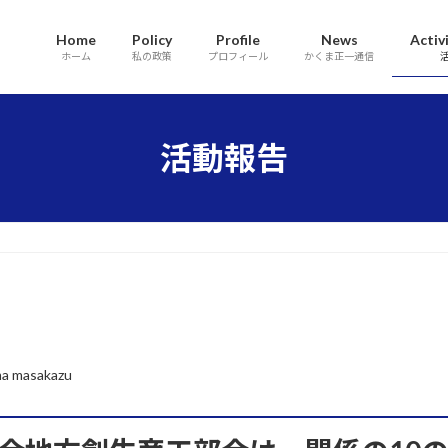
Home
Policy
Profile
News
Activ
ホーム
私の政策
プロフィール
かくま正一通信
活動報告
a masakazu