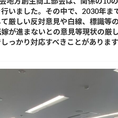
調会地方創生商工部会は、関係の10
行いました。その中で、2030年まで
して厳しい反対意見や白線、標識等
転嫁が進まないとの意見等現状の厳
でしっかり対応すべきことがありま