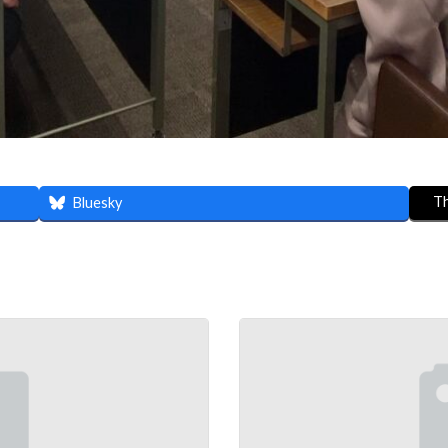
T
Bluesky