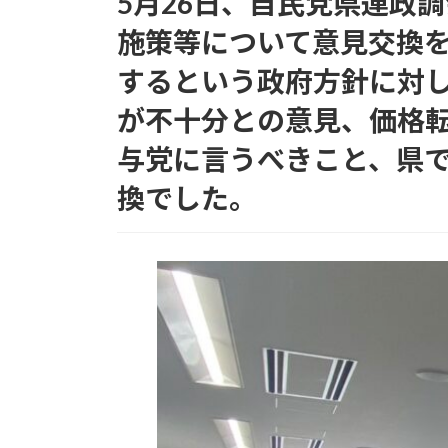
5月26日、自民党県連政
日
時
施策等について意見交換を
:
するという政府方針に対
が不十分との意見、価格
与党に言うべきこと、県
換でした。